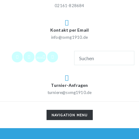
02161-828684
Kontakt per Email
info@svmg1910.de
2026
Turnier-Anfragen
turniere@svmg1910.de
TOGGLE
NAVIGATION MENU
NAVIGATION