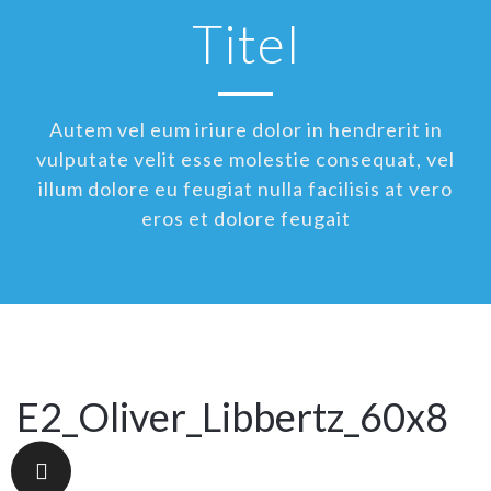
Titel
Autem vel eum iriure dolor in hendrerit in
vulputate velit esse molestie consequat, vel
illum dolore eu feugiat nulla facilisis at vero
eros et dolore feugait
E2_Oliver_Libbertz_60x8
0