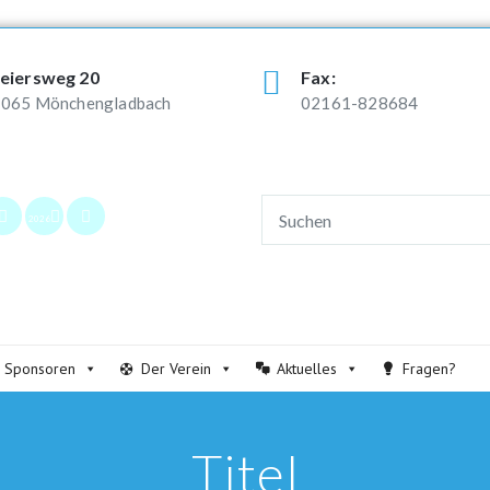
eiersweg 20
Fax:
065 Mönchengladbach
02161-828684
2026
Sponsoren
Der Verein
Aktuelles
Fragen?
Titel