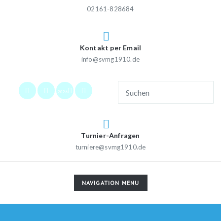
02161-828684
Kontakt per Email
info@svmg1910.de
2026
Turnier-Anfragen
turniere@svmg1910.de
TOGGLE
NAVIGATION MENU
NAVIGATION