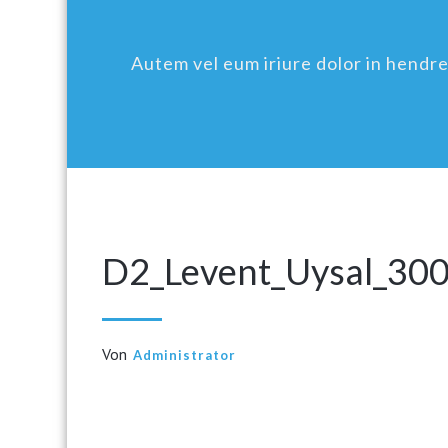
Autem vel eum iriure dolor in hendreri
D2_Levent_Uysal_30
Von
Administrator