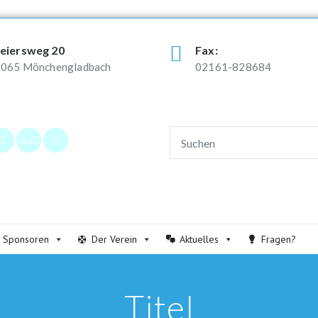
eiersweg 20
Fax:
065 Mönchengladbach
02161-828684
2026
Sponsoren
Der Verein
Aktuelles
Fragen?
Titel