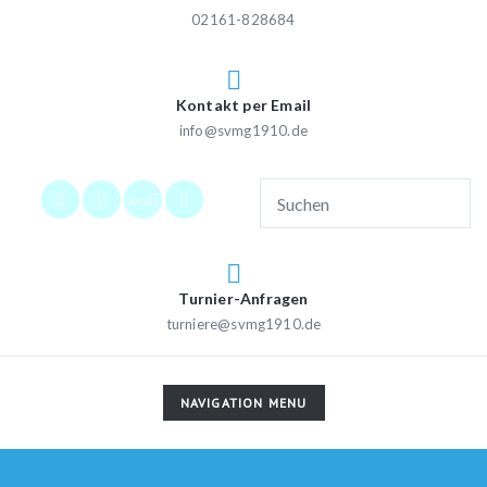
02161-828684
Kontakt per Email
info@svmg1910.de
2026
Turnier-Anfragen
turniere@svmg1910.de
TOGGLE
NAVIGATION MENU
NAVIGATION