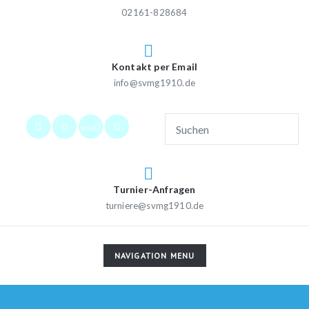
02161-828684
Kontakt per Email
info@svmg1910.de
2026
Turnier-Anfragen
turniere@svmg1910.de
TOGGLE
NAVIGATION MENU
NAVIGATION