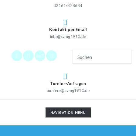
02161-828684
Kontakt per Email
info@svmg1910.de
2026
Turnier-Anfragen
turniere@svmg1910.de
TOGGLE
NAVIGATION MENU
NAVIGATION