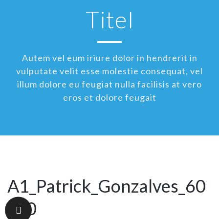
Titel
Autem vel eum iriure dolor in hendrerit in
vulputate velit esse molestie consequat, vel
illum dolore eu feugiat nulla facilisis at vero
eros et dolore feugait
A1_Patrick_Gonzalves_60
x80