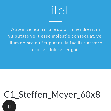
Titel
Autem vel eum iriure dolor in hendrerit in
vulputate velit esse molestie consequat, vel
illum dolore eu feugiat nulla facilisis at vero
eros et dolore feugait
C1_Steffen_Meyer_60x8
0