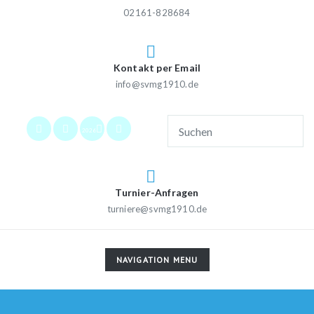
02161-828684
Kontakt per Email
info@svmg1910.de
2026
Turnier-Anfragen
turniere@svmg1910.de
TOGGLE
NAVIGATION MENU
NAVIGATION