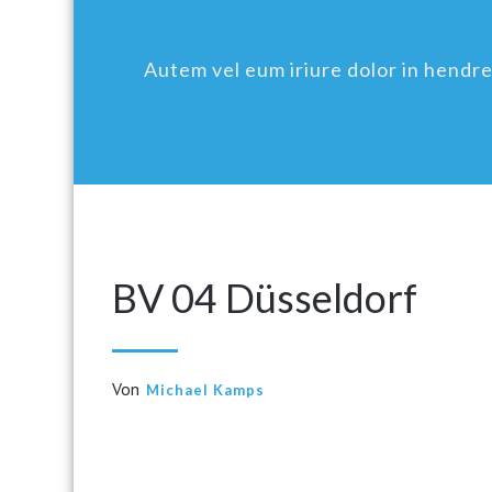
Autem vel eum iriure dolor in hendreri
BV 04 Düsseldorf
Von
Michael Kamps