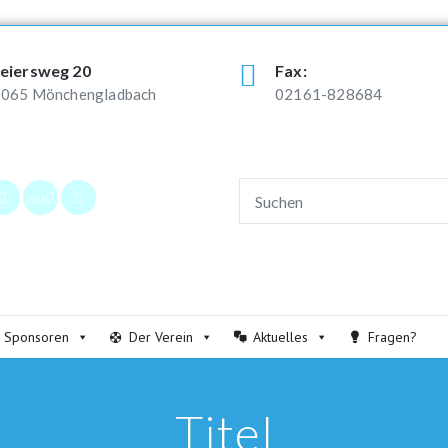
eiersweg 20
Fax:
065 Mönchengladbach
02161-828684
2026
Sponsoren
Der Verein
Aktuelles
Fragen?
Titel